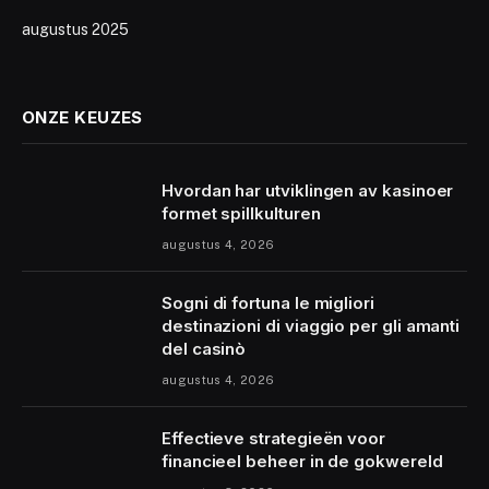
augustus 2025
ONZE KEUZES
Hvordan har utviklingen av kasinoer
formet spillkulturen
augustus 4, 2026
Sogni di fortuna le migliori
destinazioni di viaggio per gli amanti
del casinò
augustus 4, 2026
Effectieve strategieën voor
financieel beheer in de gokwereld