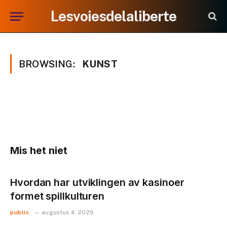
Lesvoiesdelaliberte
BROWSING:
KUNST
Mis het niet
Hvordan har utviklingen av kasinoer
formet spillkulturen
public
augustus 4, 2026