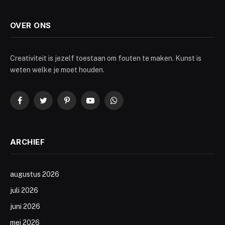
OVER ONS
Creativiteit is jezelf toestaan om fouten te maken. Kunst is
weten welke je moet houden.
Facebook
Twitter
Pinterest
YouTube
WhatsApp
ARCHIEF
augustus 2026
juli 2026
juni 2026
mei 2026