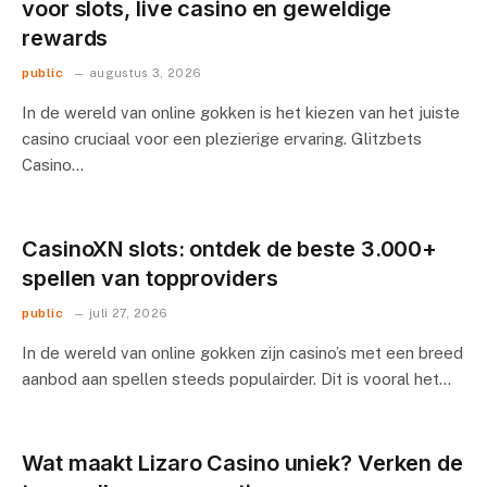
voor slots, live casino en geweldige
rewards
public
augustus 3, 2026
In de wereld van online gokken is het kiezen van het juiste
casino cruciaal voor een plezierige ervaring. Glitzbets
Casino…
CasinoXN slots: ontdek de beste 3.000+
spellen van topproviders
public
juli 27, 2026
In de wereld van online gokken zijn casino’s met een breed
aanbod aan spellen steeds populairder. Dit is vooral het…
Wat maakt Lizaro Casino uniek? Verken de