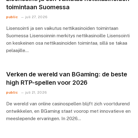
toimintaan Suomessa
public
juli 27, 2026
Lisensointi ja sen vaikutus nettikasinoiden toimintaan
Suomessa Lisensoinnin merkitys nettikasinoille Lisensointi
on keskeinen osa nettikasinoiden toimintaa, sillä se takaa
pelaajille…
Verken de wereld van BGaming: de beste
high RTP-spellen voor 2026
public
juli 21, 2026
De wereld van online casinospellen blijft zich voortdurend
ontwikkelen, en BGaming staat voorop met innovatieve en
meeslepende ervaringen. In 2026…