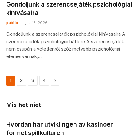
Gondoljunk a szerencsejáték pszichológiai
kihívásaira
public
juli 16, 2026
Gondoljunk a szerencsejáték pszichológiai kihívásaira A
szerencsejáték pszichológiai háttere A szerencsejáték
nem csupán a véletlenről szól; mélyebb pszichológiai
elemei vannak,…
Next
1
2
3
4
Mis het niet
Hvordan har utviklingen av kasinoer
formet spillkulturen