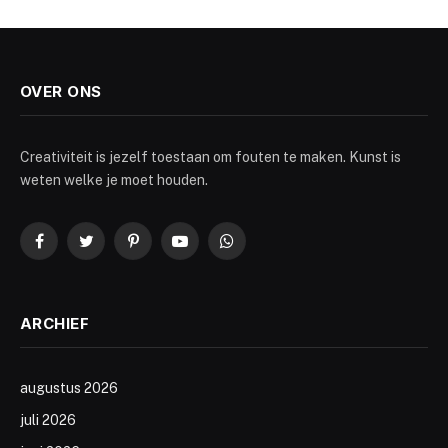
OVER ONS
Creativiteit is jezelf toestaan om fouten te maken. Kunst is
weten welke je moet houden.
Facebook
Twitter
Pinterest
YouTube
WhatsApp
ARCHIEF
augustus 2026
juli 2026