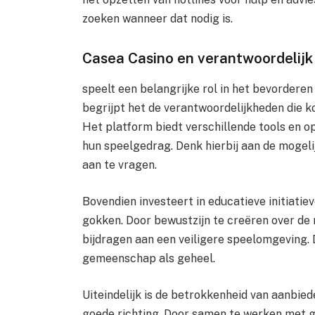
zoeken wanneer dat nodig is.
Casea Casino en verantwoordelijk
speelt een belangrijke rol in het bevordere
begrijpt het de verantwoordelijkheden die k
Het platform biedt verschillende tools en op
hun speelgedrag. Denk hierbij aan de mogelijk
aan te vragen.
Bovendien investeert in educatieve initiati
gokken. Door bewustzijn te creëren over de 
bijdragen aan een veiligere speelomgeving. D
gemeenschap als geheel.
Uiteindelijk is de betrokkenheid van aanbied
goede richting. Door samen te werken met 