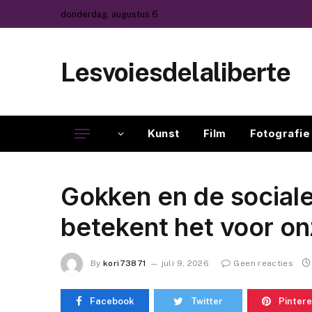
donderdag, augustus 6
Lesvoiesdelaliberte
Kunst
Film
Fotografie
Gokken en de social
betekent het voor 
By
kori73871
juli 9, 2026
Geen reacties
Facebook
Twitter
Pintere