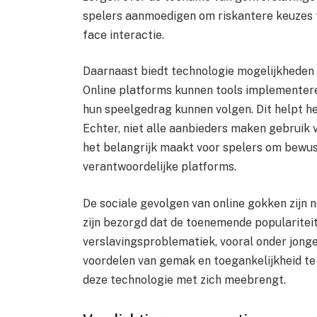
spelers aanmoedigen om riskantere keuzes 
face interactie.
Daarnaast biedt technologie mogelijkheden 
Online platforms kunnen tools implementere
hun speelgedrag kunnen volgen. Dit helpt he
Echter, niet alle aanbieders maken gebruik
het belangrijk maakt voor spelers om bewus
verantwoordelijke platforms.
De sociale gevolgen van online gokken zijn
zijn bezorgd dat de toenemende populariteit
verslavingsproblematiek, vooral onder jonge
voordelen van gemak en toegankelijkheid te 
deze technologie met zich meebrengt.