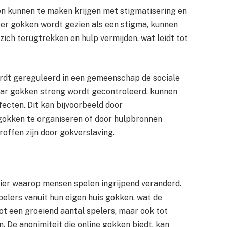
kunnen te maken krijgen met stigmatisering en
eer gokken wordt gezien als een stigma, kunnen
ich terugtrekken en hulp vermijden, wat leidt tot
rdt gereguleerd in een gemeenschap de sociale
r gokken streng wordt gecontroleerd, kunnen
ecten. Dit kan bijvoorbeeld door
okken te organiseren of door hulpbronnen
roffen zijn door gokverslaving.
ier waarop mensen spelen ingrijpend veranderd.
elers vanuit hun eigen huis gokken, wat de
tot een groeiend aantal spelers, maar ook tot
 De anonimiteit die online gokken biedt, kan