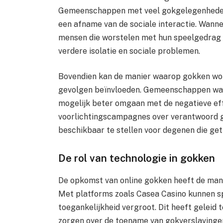
Gemeenschappen met veel gokgelegenheden 
een afname van de sociale interactie. Wann
mensen die worstelen met hun speelgedrag z
verdere isolatie en sociale problemen.
Bovendien kan de manier waarop gokken wo
gevolgen beïnvloeden. Gemeenschappen waa
mogelijk beter omgaan met de negatieve eff
voorlichtingscampagnes over verantwoord g
beschikbaar te stellen voor degenen die get
De rol van technologie in gokken
De opkomst van online gokken heeft de man
Met platforms zoals Casea Casino kunnen sp
toegankelijkheid vergroot. Dit heeft geleid 
zorgen over de toename van gokverslavingen.