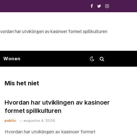
Facebook
Twitter
Instagram
vordan har utviklingen av kasinoer formet spillkulturen
Wonen
Mis het niet
Hvordan har utviklingen av kasinoer
formet spillkulturen
public
augustus 4, 2026
Hvordan har utviklingen av kasinoer formet