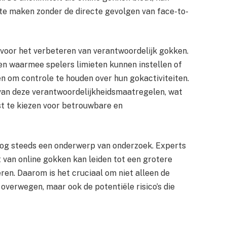
te maken zonder de directe gevolgen van face-to-
voor het verbeteren van verantwoordelijk gokken.
n waarmee spelers limieten kunnen instellen of
n om controle te houden over hun gokactiviteiten.
 van deze verantwoordelijkheidsmaatregelen, wat
t te kiezen voor betrouwbare en
 nog steeds een onderwerp van onderzoek. Experts
 van online gokken kan leiden tot een grotere
ren. Daarom is het cruciaal om niet alleen de
overwegen, maar ook de potentiële risico’s die